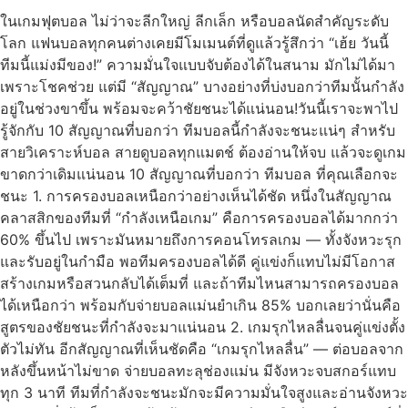
ในเกมฟุตบอล ไม่ว่าจะลีกใหญ่ ลีกเล็ก หรือบอลนัดสำคัญระดับ
โลก แฟนบอลทุกคนต่างเคยมีโมเมนต์ที่ดูแล้วรู้สึกว่า “เฮ้ย วันนี้
ทีมนี้แม่งมีของ!” ความมั่นใจแบบจับต้องได้ในสนาม มักไม่ได้มา
เพราะโชคช่วย แต่มี “สัญญาณ” บางอย่างที่บ่งบอกว่าทีมนั้นกำลัง
อยู่ในช่วงขาขึ้น พร้อมจะคว้าชัยชนะได้แน่นอน!วันนี้เราจะพาไป
รู้จักกับ 10 สัญญาณที่บอกว่า ทีมบอลนี้กำลังจะชนะแน่ๆ สำหรับ
สายวิเคราะห์บอล สายดูบอลทุกแมตช์ ต้องอ่านให้จบ แล้วจะดูเกม
ขาดกว่าเดิมแน่นอน 10 สัญญาณที่บอกว่า ทีมบอล ที่คุณเลือกจะ
ชนะ 1. การครองบอลเหนือกว่าอย่างเห็นได้ชัด หนึ่งในสัญญาณ
คลาสสิกของทีมที่ “กำลังเหนือเกม” คือการครองบอลได้มากกว่า
60% ขึ้นไป เพราะมันหมายถึงการคอนโทรลเกม — ทั้งจังหวะรุก
และรับอยู่ในกำมือ พอทีมครองบอลได้ดี คู่แข่งก็แทบไม่มีโอกาส
สร้างเกมหรือสวนกลับได้เต็มที่ และถ้าทีมไหนสามารถครองบอล
ได้เหนือกว่า พร้อมกับจ่ายบอลแม่นยำเกิน 85% บอกเลยว่านั่นคือ
สูตรของชัยชนะที่กำลังจะมาแน่นอน 2. เกมรุกไหลลื่นจนคู่แข่งตั้ง
ตัวไม่ทัน อีกสัญญาณที่เห็นชัดคือ “เกมรุกไหลลื่น” — ต่อบอลจาก
หลังขึ้นหน้าไม่ขาด จ่ายบอลทะลุช่องแม่น มีจังหวะจบสกอร์แทบ
ทุก 3 นาที ทีมที่กำลังจะชนะมักจะมีความมั่นใจสูงและอ่านจังหวะ