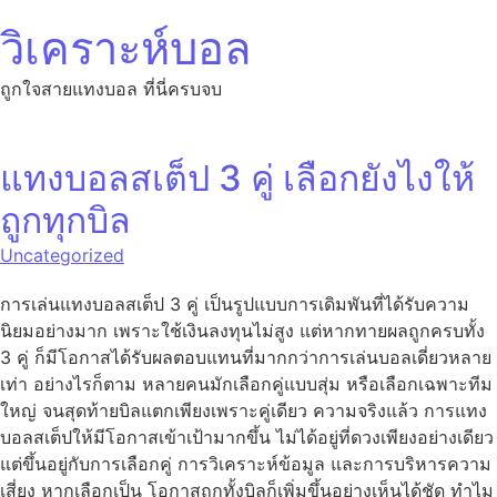
Skip to content
วิเคราะห์บอล
ถูกใจสายแทงบอล ที่นี่ครบจบ
แทงบอลสเต็ป 3 คู่ เลือกยังไงให้
ถูกทุกบิล
Uncategorized
การเล่นแทงบอลสเต็ป 3 คู่ เป็นรูปแบบการเดิมพันที่ได้รับความ
นิยมอย่างมาก เพราะใช้เงินลงทุนไม่สูง แต่หากทายผลถูกครบทั้ง
3 คู่ ก็มีโอกาสได้รับผลตอบแทนที่มากกว่าการเล่นบอลเดี่ยวหลาย
เท่า อย่างไรก็ตาม หลายคนมักเลือกคู่แบบสุ่ม หรือเลือกเฉพาะทีม
ใหญ่ จนสุดท้ายบิลแตกเพียงเพราะคู่เดียว ความจริงแล้ว การแทง
บอลสเต็ปให้มีโอกาสเข้าเป้ามากขึ้น ไม่ได้อยู่ที่ดวงเพียงอย่างเดียว
แต่ขึ้นอยู่กับการเลือกคู่ การวิเคราะห์ข้อมูล และการบริหารความ
เสี่ยง หากเลือกเป็น โอกาสถูกทั้งบิลก็เพิ่มขึ้นอย่างเห็นได้ชัด ทำไม